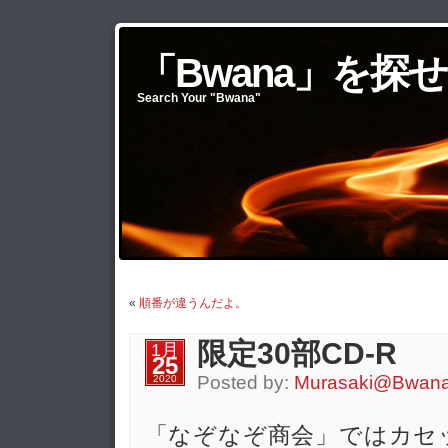
「Bwana」を探せ
Search Your "Bwana"
«
順番が違うんだよ。
限定30部CD-R
1月
25
Posted by:
Murasaki@Bwan
2020
「なぞなぞ商会」ではカセ