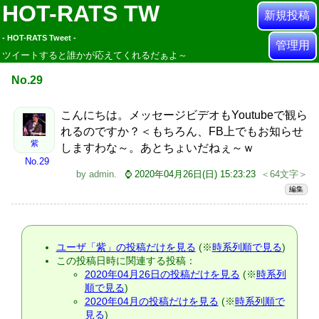
HOT-RATS TW
新規投稿
- HOT-RATS Tweet -
管理用
ツイートすると誰かが応えてくれるだぁよ～
No.29
こんにちは。メッセージビデオもYoutubeで観ら
れるのですか？＜もちろん、FB上でもお知らせ
紫
しますわな～。あとちょいだねぇ～ｗ
No.29
by
admin
.
⌚ 2020年04月26日(日) 15:23:23
＜64文字＞
編集
ユーザ「紫」の投稿だけを見る
(※
時系列順で見る
)
この投稿日時に関連する投稿：
2020年04月26日の投稿だけを見る
(※
時系列
順で見る
)
2020年04月の投稿だけを見る
(※
時系列順で
見る
)